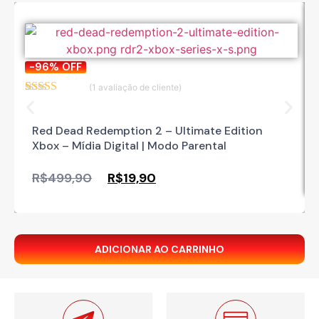
-96%
OFF
(
1
avaliação de cliente)
Avaliado
1
como
5.00
de
5, com
Red Dead Redemption 2 – Ultimate Edition
baseado em
Xbox – Mídia Digital | Modo Parental
avaliação de
cliente
R$
499,90
R$
19,90
ADICIONAR AO CARRINHO