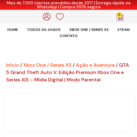
Mais de 7.000 clientes atendidos desde 2017 | Entrega rápida via
WhatsApp | Compra 100% segura
0
HOME
TODOS OS JOGOS
XBOX ONE / SERIES XS
STEAM
CONTATO
Início
/
Xbox One / Series XS
/
Ação e Aventura
/ GTA
5 Grand Theft Auto V: Edição Premium Xbox One e
Series X|S – Mídia Digital | Modo Parental