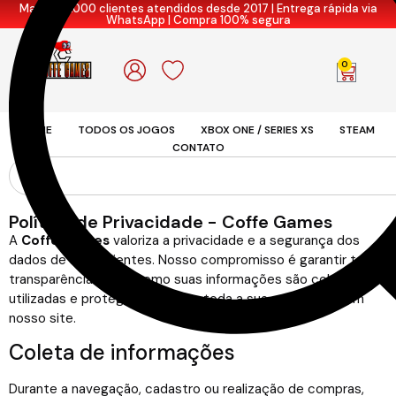
Mais de 7.000 clientes atendidos desde 2017 | Entrega rápida via
WhatsApp | Compra 100% segura
0
HOME
TODOS OS JOGOS
XBOX ONE / SERIES XS
STEAM
CONTATO
Política de Privacidade - Coffe Games
A
Coffe Games
valoriza a privacidade e a segurança dos
dados de seus clientes. Nosso compromisso é garantir total
transparência sobre como suas informações são coletadas,
utilizadas e protegidas durante toda a sua experiência em
nosso site.
Coleta de informações
Durante a navegação, cadastro ou realização de compras,