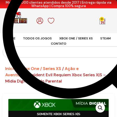
Mais de 7.000 clientes atendidos desde 2017 | Entrega rápida via
WhatsApp | Compra 100% segura
0
HOME
TODOS OS JOGOS
XBOX ONE / SERIES XS
STEAM
CONTATO
Início
/
Xbox One / Series XS
/
Ação e
Aventura
/ Resident Evil Requiem Xbox Series X|S –
Mídia Digital | Modo Parental