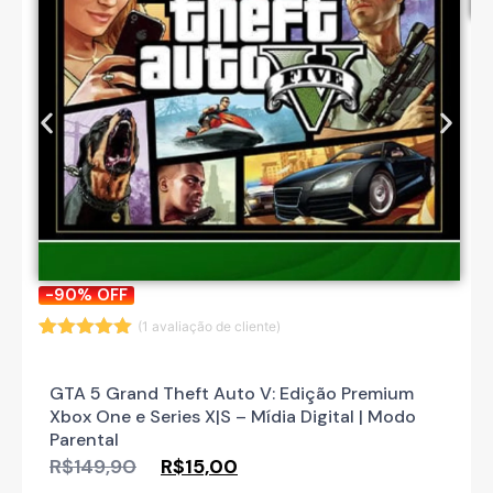
-90%
OFF
(
1
avaliação de cliente)
Avaliado
1
como
5.00
de 5, com
GTA 5 Grand Theft Auto V: Edição Premium
baseado
Xbox One e Series X|S – Mídia Digital | Modo
em
avaliação
Parental
de cliente
R$
149,90
R$
15,00