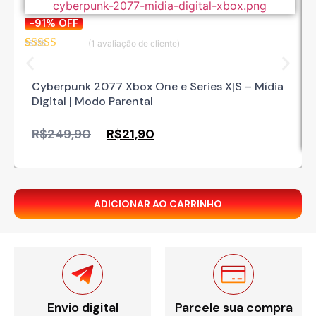
-91%
OFF
(
1
avaliação de cliente)
Avaliado
1
como
5.00
de
5, com
Cyberpunk 2077 Xbox One e Series X|S – Mídia
baseado em
Digital | Modo Parental
avaliação de
cliente
R$
249,90
R$
21,90
ADICIONAR AO CARRINHO
Envio digital
Parcele sua compra