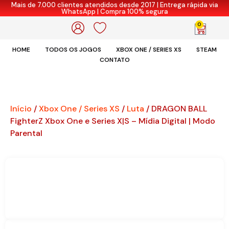
Mais de 7.000 clientes atendidos desde 2017 | Entrega rápida via
WhatsApp | Compra 100% segura
0
HOME
TODOS OS JOGOS
XBOX ONE / SERIES XS
STEAM
CONTATO
Início
/
Xbox One / Series XS
/
Luta
/ DRAGON BALL
FighterZ Xbox One e Series X|S – Mídia Digital | Modo
Parental