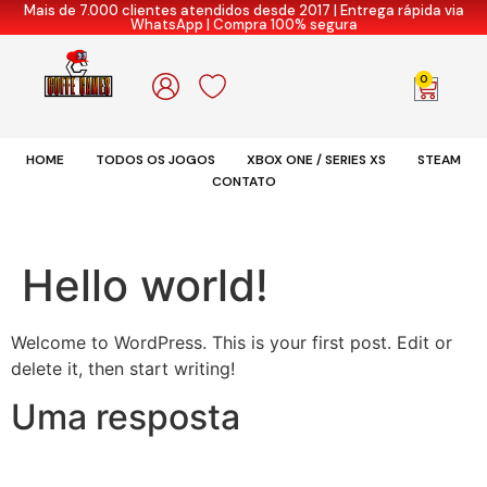
Mais de 7.000 clientes atendidos desde 2017 | Entrega rápida via
WhatsApp | Compra 100% segura
0
HOME
TODOS OS JOGOS
XBOX ONE / SERIES XS
STEAM
CONTATO
Hello world!
Welcome to WordPress. This is your first post. Edit or
delete it, then start writing!
Uma resposta